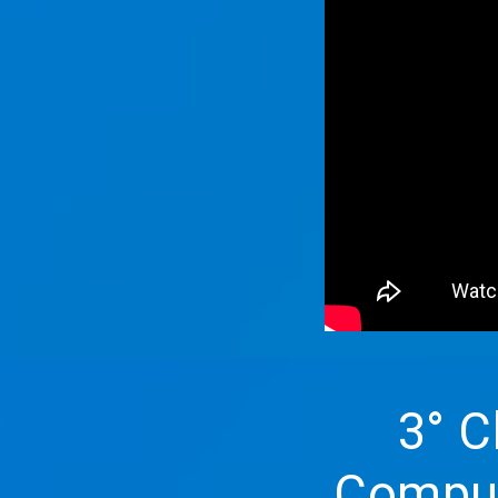
3° Cla
Compu