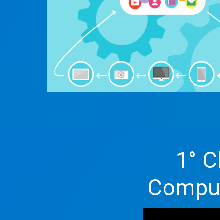
1° C
Compu