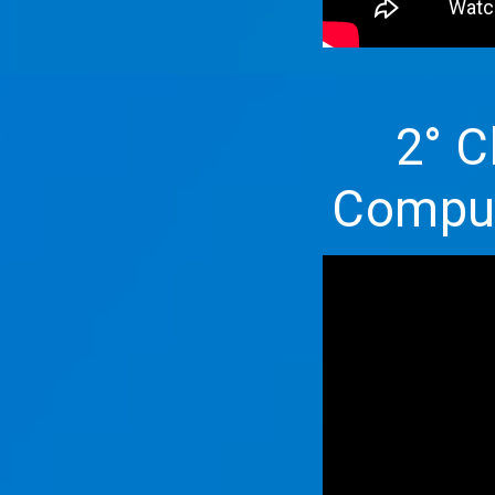
2° C
Compu