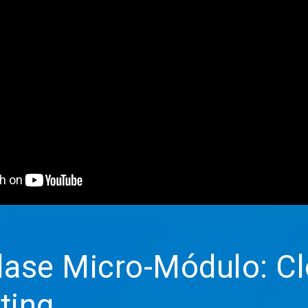
se Micro-Módulo: C
ting